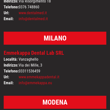
Indirizzo:
Via Risorgimento 18
Telefono:
0376 748860
Url:
www.dentalmed.it
Email:
info@dentalmed.it
MILANO
Emmekappa Dental Lab SRL
Località:
Vanzaghello
Indirizzo:
Via dei Mille, 3
Telefono:
03311536459
Url:
www.emmekappadental.it
Email:
info@emmekappa.eu
MODENA