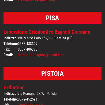
PISA
Laboratorio Ortodontico Bagnoli Giordano
Indirizzo:
Via Marco Polo 152/L - Bientina (PI)
Telefono:
0587 488307
Fax:
0587 486778
Email:
laboratoriobagnoli@gmail.com
PISTOIA
Orthotime
Indirizzo:
via Romana 97/A - Pescia
Telefono:
0572-452591
Url:
www.orthotime.it