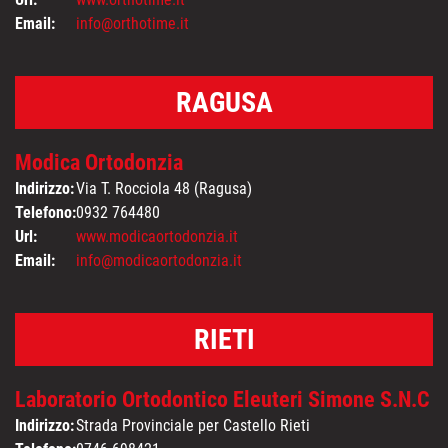
Email:
info@orthotime.it
RAGUSA
Modica Ortodonzia
Indirizzo:
Via T. Rocciola 48 (Ragusa)
Telefono:
0932 764480
Url:
www.modicaortodonzia.it
Email:
info@modicaortodonzia.it
RIETI
Laboratorio Ortodontico Eleuteri Simone S.N.C
Indirizzo:
Strada Provinciale per Castello Rieti