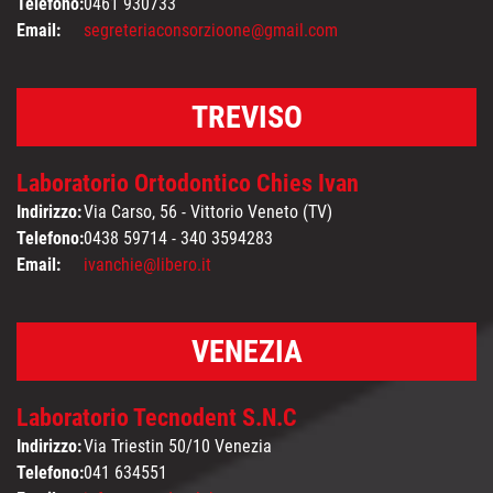
Telefono:
0461 930733
Email:
segreteriaconsorzioone@gmail.com
TREVISO
Laboratorio Ortodontico Chies Ivan
Indirizzo:
Via Carso, 56 - Vittorio Veneto (TV)
Telefono:
0438 59714 - 340 3594283
Email:
ivanchie@libero.it
VENEZIA
Laboratorio Tecnodent S.N.C
Indirizzo:
Via Triestin 50/10 Venezia
Telefono:
041 634551