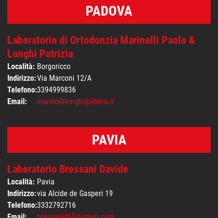
PADOVA
Laboratorio di Ortodonzia Marinolli Paolo &
Longhi Patrizia
Località:
Borgoricco
Indirizzo:
Via Marconi 12/A
Telefono:
3394999836
Email:
marinollilonghi@libero.it
PAVIA
Laboratorio Bressani Davide
Località:
Pavia
Indirizzo:
via Alcide de Gasperi 19
Telefono:
3332792716
Email:
bressanid63@gmail.com