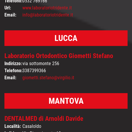
Telefono:
0532 769166
Url:
www.laboratoriotridente.it
Email:
info@laboratoriotridente.it
LUCCA
Laboratorio Ortodontico Giometti Stefano
Indirizzo:
via sottomonte 256
Telefono:
3387399366
Email:
giometti.stefano@virgilio.it
MANTOVA
DENTALMED di Arnoldi Davide
Località:
Casaloldo