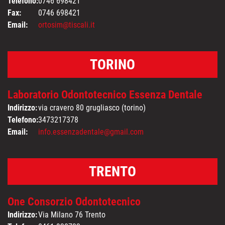
Telefono:
0746 698421
Fax:
0746 698421
Email:
ortosim@tiscali.it
TORINO
Laboratorio Odontotecnico Essenza Dentale
Indirizzo:
via cravero 80 grugliasco (torino)
Telefono:
3473217378
Email:
info.essenzadentale@gmail.com
TRENTO
One Consorzio Odontotecnico
Indirizzo:
Via Milano 76 Trento