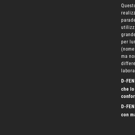
Questo
realiz
parade
utiliz
grande
per lu
(nome 
ma non
differ
labora
D-FEN
che lo
confor
D-FEN
con ma