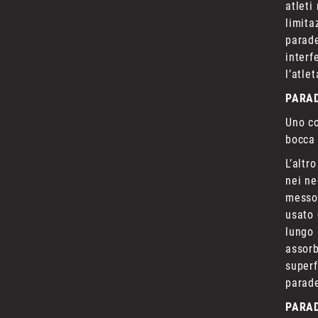
atleti
limita
parade
interf
l’atle
PARAD
Uno co
bocca 
L’altr
nei ne
messo 
usato 
lungo 
assorb
superf
parade
PARAD