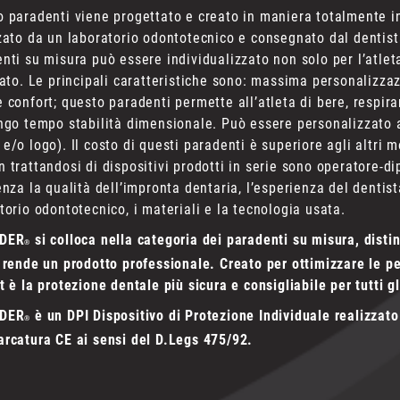
 paradenti viene progettato e creato in maniera totalmente ind
zato da un laboratorio odontotecnico e consegnato dal dentist
nti su misura può essere individualizzato non solo per l’atlet
zato. Le principali caratteristiche sono: massima personalizz
 confort; questo paradenti permette all’atleta di bere, resp
ngo tempo stabilità dimensionale. Può essere personalizzato a
e/o logo). Il costo di questi paradenti è superiore agli altri 
 trattandosi di dispositivi prodotti in serie sono operatore-di
enza la qualità dell’impronta dentaria, l’esperienza del dentista
torio odontotecnico, i materiali e la tecnologia usata.
DER
si colloca nella categoria dei paradenti su misura, disti
®
 rende un prodotto professionale. Creato per ottimizzare le 
t è la protezione dentale più sicura e consigliabile per tutti gl
DER
è un DPI Dispositivo di Protezione Individuale realizzato 
®
rcatura CE ai sensi del D.Legs 475/92.