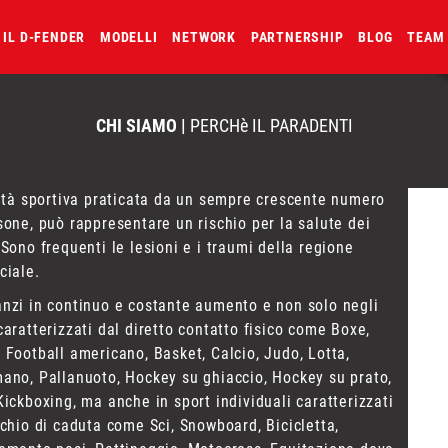
IL D-FENDER
MODELLI
NETWORK
PARTNERSHIP
BLOG
TEAM
CHI SIAMO |
PERCHè IL PARADENTI
vità sportiva praticata da un sempre crescente numero
sone, può rappresentare un rischio per la salute dei
 Sono frequenti le lesioni e i traumi della regione
ciale.
nzi in continuo e costante aumento e non solo negli
caratterizzati dal
diretto contatto fisico
come Boxe,
 Football americano, Basket, Calcio, Judo, Lotta,
ano, Pallanuoto, Hockey su ghiaccio, Hockey su prato,
Kickboxing, ma anche in
sport individuali
caratterizzati
schio di caduta come Sci, Snowboard, Bicicletta,