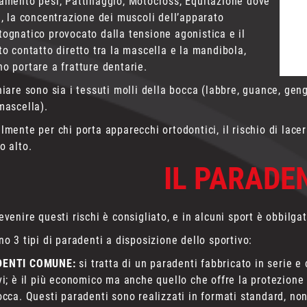
amento pesi, Pattinaggio, Motocross, Equitazione dove
e, la concentrazione dei muscoli dell’apparato
ognatico provocato dalla tensione agonistica e il
to contatto diretto tra la mascella e la mandibola,
o portare a fratture dentarie.
hiare sono sia i tessuti molli della bocca (labbre, guance, geng
mascella).
lmente per chi porta apparecchi ortodontici, il rischio di lace
o alto.
IL PARADE
evenire questi rischi è consigliato, e in alcuni sport è obbilgat
no 3 tipi di paradenti a disposizione dello sportivo:
DENTI COMUNE:
si tratta di un paradenti fabbricato in serie
vi; è il più economico ma anche quello che offre la protezione
occa. Questi paradenti sono realizzati in formati standard, no