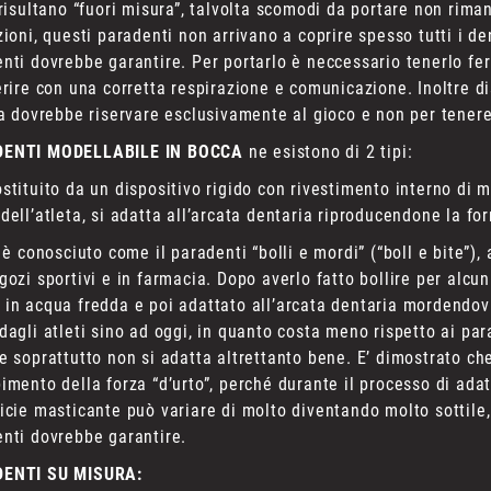
 risultano “fuori misura”, talvolta scomodi da portare non rim
zioni, questi paradenti non arrivano a coprire spesso tutti i den
nti dovrebbe garantire. Per portarlo è neccessario tenerlo fe
erire con una corretta respirazione e comunicazione. Inoltre 
ta dovrebbe riservare esclusivamente al gioco e non per tenere
ENTI MODELLABILE IN BOCCA
ne esistono di 2 tipi:
stituito da un dispositivo rigido con rivestimento interno di 
dell’atleta, si adatta all’arcata dentaria riproducendone la fo
o è conosciuto come il paradenti “bolli e mordi” (“boll e bite”
gozi sportivi e in farmacia. Dopo averlo fatto bollire per alcun
in acqua fredda e poi adattato all’arcata dentaria mordendov
dagli atleti sino ad oggi, in quanto costa meno rispetto ai pa
e soprattutto non si adatta altrettanto bene. E’ dimostrato ch
imento della forza “d’urto”, perché durante il processo di adat
icie masticante può variare di molto diventando molto sottile,
nti dovrebbe garantire.
ENTI SU MISURA: