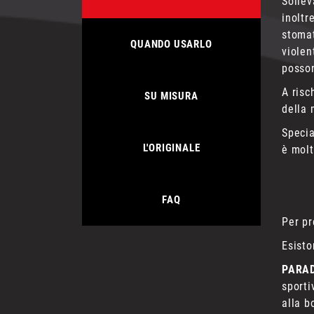
Sollev
inoltr
stomat
QUANDO USARLO
violen
posson
A risc
SU MISURA
della 
Specia
L'ORIGINALE
è molt
FAQ
Per pr
Esisto
PARA
sporti
alla b